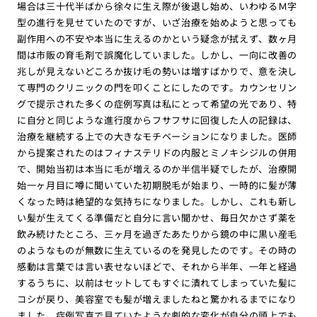
場合は三十代半ばから徐々に生え際が後退し始め、いわゆるＭ字
型の進行を見せていたのですが、いざ治療を始めようと思っても
副作用への不安や本当に生えるのかという疑念が拭えず、数ヶ月
間は市販の育毛剤で誤魔化していました。しかし、一向に改善の
兆しが見えないどころか抜け毛の勢いは増すばかりで、意を決し
て専門のクリニックの門を叩くことにしたのです。カウンセリン
グで提示された多くの症例写真は私にとって希望の光であり、特
に自分と同じような進行度からフサフサに回復した人の記録は、
治療を継続する上での大きなモチベーションになりました。医師
から提案されたのはフィナステリドの内服とミノキシジルの併用
で、開始当初は本当に毛が増えるのか半信半疑でしたが、治療開
始一ヶ月目に噂に聞いていた初期脱毛が始まり、一時的に髪が薄
くなった時は絶望的な気持ちになりました。しかし、これも新し
い髪が生えてくる準備だと自分に言い聞かせ、毎日欠かさず薬を
飲み続けたところ、三ヶ月を過ぎたあたりから鏡の中に黒い産毛
のようなものが無数に生えているのを発見したのです。その時の
感動は言葉では言い表せないほどで、それから半年、一年と経過
するうちに、以前はセットしてもすぐに潰れてしまっていた髪に
コシが戻り、美容室でも髪が増えましたねと驚かれるまでになり
ました。症例写真で見ていたような劇的な変化が自分の頭上でも