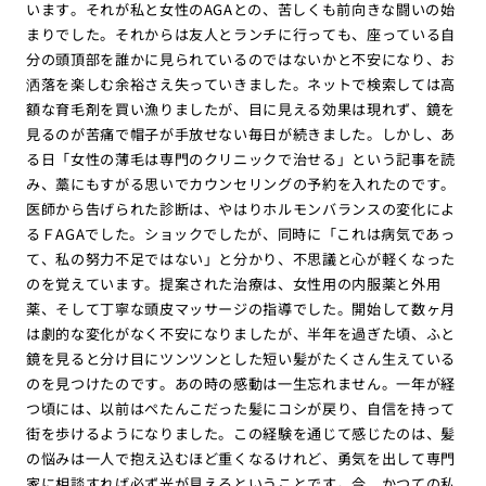
います。それが私と女性のAGAとの、苦しくも前向きな闘いの始
まりでした。それからは友人とランチに行っても、座っている自
分の頭頂部を誰かに見られているのではないかと不安になり、お
洒落を楽しむ余裕さえ失っていきました。ネットで検索しては高
額な育毛剤を買い漁りましたが、目に見える効果は現れず、鏡を
見るのが苦痛で帽子が手放せない毎日が続きました。しかし、あ
る日「女性の薄毛は専門のクリニックで治せる」という記事を読
み、藁にもすがる思いでカウンセリングの予約を入れたのです。
医師から告げられた診断は、やはりホルモンバランスの変化によ
るＦAGAでした。ショックでしたが、同時に「これは病気であっ
て、私の努力不足ではない」と分かり、不思議と心が軽くなった
のを覚えています。提案された治療は、女性用の内服薬と外用
薬、そして丁寧な頭皮マッサージの指導でした。開始して数ヶ月
は劇的な変化がなく不安になりましたが、半年を過ぎた頃、ふと
鏡を見ると分け目にツンツンとした短い髪がたくさん生えている
のを見つけたのです。あの時の感動は一生忘れません。一年が経
つ頃には、以前はぺたんこだった髪にコシが戻り、自信を持って
街を歩けるようになりました。この経験を通じて感じたのは、髪
の悩みは一人で抱え込むほど重くなるけれど、勇気を出して専門
家に相談すれば必ず光が見えるということです。今、かつての私