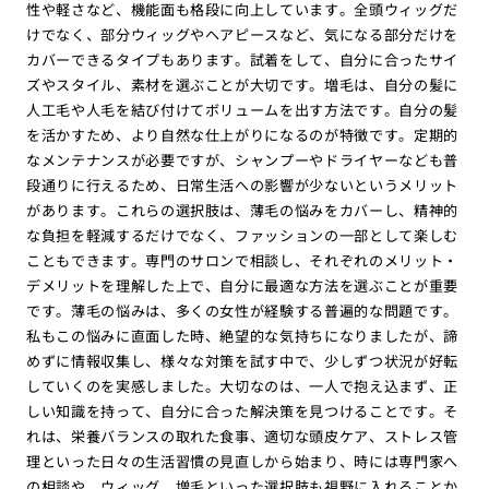
性や軽さなど、機能面も格段に向上しています。全頭ウィッグだ
けでなく、部分ウィッグやヘアピースなど、気になる部分だけを
カバーできるタイプもあります。試着をして、自分に合ったサイ
ズやスタイル、素材を選ぶことが大切です。増毛は、自分の髪に
人工毛や人毛を結び付けてボリュームを出す方法です。自分の髪
を活かすため、より自然な仕上がりになるのが特徴です。定期的
なメンテナンスが必要ですが、シャンプーやドライヤーなども普
段通りに行えるため、日常生活への影響が少ないというメリット
があります。これらの選択肢は、薄毛の悩みをカバーし、精神的
な負担を軽減するだけでなく、ファッションの一部として楽しむ
こともできます。専門のサロンで相談し、それぞれのメリット・
デメリットを理解した上で、自分に最適な方法を選ぶことが重要
です。薄毛の悩みは、多くの女性が経験する普遍的な問題です。
私もこの悩みに直面した時、絶望的な気持ちになりましたが、諦
めずに情報収集し、様々な対策を試す中で、少しずつ状況が好転
していくのを実感しました。大切なのは、一人で抱え込まず、正
しい知識を持って、自分に合った解決策を見つけることです。そ
れは、栄養バランスの取れた食事、適切な頭皮ケア、ストレス管
理といった日々の生活習慣の見直しから始まり、時には専門家へ
の相談や、ウィッグ、増毛といった選択肢も視野に入れることか