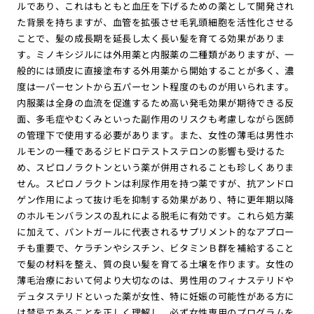
ルであり、これはもともと血圧を下げるための薬として開発され
た背景を持ちますが、血管を拡張させ毛乳頭細胞を活性化させる
ことで、髪の成長期を延長し太く長い髪を育てる効果がありま
す。ミノキシジルには外用薬と内服薬の二種類がありますが、一
般的には頭皮に直接塗布する外用薬から開始することが多く、濃
度は一パーセントから五パーセント程度のものが用いられます。
内服薬は全身の血流を促進するため高い発毛効果が期待できる反
面、多毛症やむくみといった副作用のリスクも考慮しながら医師
の管理下で使用する必要があります。また、女性の薄毛は男性ホ
ルモンの一種であるジヒドロテストステロンの影響も受けるた
め、スピロノラクトンという薬が併用されることも珍しくありま
せん。スピロノラクトンは利尿作用を持つ薬ですが、抗アンドロ
ゲン作用によって抜け毛を抑制する効果があり、特に更年期以降
のホルモンバランスの乱れによる脱毛に有効です。これら処方薬
に加えて、パントガールに代表されるサプリメント的なアプロー
チも重要で、ケラチンやシスチン、ビタミンＢ群を補給すること
で髪の材料を整え、質の良い髪を育てる土壌を作ります。女性の
薄毛治療において何より大切なのは、男性用のフィナステリドや
デュタステリドといった薬が女性、特に妊娠の可能性がある方に
は禁忌であることを正しく理解し、必ず女性専用のプログラムを