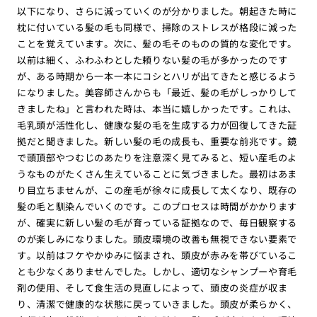
以下になり、さらに減っていくのが分かりました。朝起きた時に
枕に付いている髪の毛も同様で、掃除のストレスが格段に減った
ことを覚えています。次に、髪の毛そのものの質的な変化です。
以前は細く、ふわふわとした頼りない髪の毛が多かったのです
が、ある時期から一本一本にコシとハリが出てきたと感じるよう
になりました。美容師さんからも「最近、髪の毛がしっかりして
きましたね」と言われた時は、本当に嬉しかったです。これは、
毛乳頭が活性化し、健康な髪の毛を生成する力が回復してきた証
拠だと聞きました。新しい髪の毛の成長も、重要な前兆です。鏡
で頭頂部やつむじのあたりを注意深く見てみると、短い産毛のよ
うなものがたくさん生えていることに気づきました。最初はあま
り目立ちませんが、この産毛が徐々に成長して太くなり、既存の
髪の毛と馴染んでいくのです。このプロセスは時間がかかります
が、確実に新しい髪の毛が育っている証拠なので、毎日観察する
のが楽しみになりました。頭皮環境の改善も無視できない要素で
す。以前はフケやかゆみに悩まされ、頭皮が赤みを帯びているこ
とも少なくありませんでした。しかし、適切なシャンプーや育毛
剤の使用、そして食生活の見直しによって、頭皮の炎症が収ま
り、清潔で健康的な状態に戻っていきました。頭皮が柔らかく、