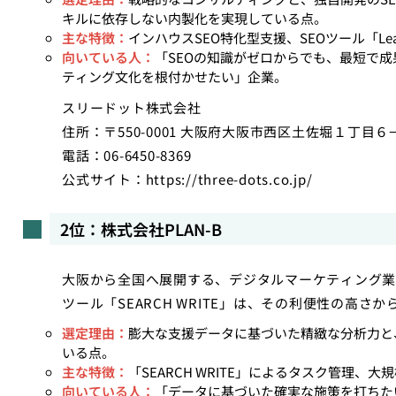
キルに依存しない内製化を実現している点。
主な特徴：
インハウスSEO特化型支援、SEOツール「L
向いている人：
「SEOの知識がゼロからでも、最短で
ティング文化を根付かせたい」企業。
スリードット株式会社
住所：〒550-0001 大阪府大阪市西区土佐堀１丁目６−
電話：06-6450-8369
公式サイト：
https://three-dots.co.jp/
2位：株式会社PLAN-B
大阪から全国へ展開する、デジタルマーケティング業
ツール「SEARCH WRITE」は、その利便性の高
選定理由：
膨大な支援データに基づいた精緻な分析力と
いる点。
主な特徴：
「SEARCH WRITE」によるタスク管理、
向いている人：
「データに基づいた確実な施策を打ちた