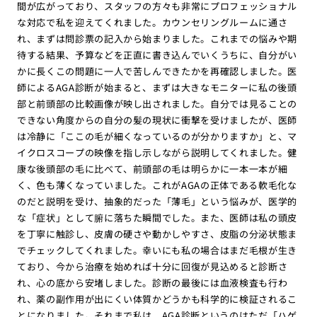
間が広がっており、スタッフの方々も非常にプロフェッショナル
な対応で私を迎えてくれました。カウンセリングルームに通さ
れ、まずは問診票の記入から始まりました。これまでの悩みや期
待する結果、予算などを正直に書き込んでいくうちに、自分がい
かに長くこの問題に一人で苦しんできたかを再確認しました。医
師によるAGA診断が始まると、まずは大きなモニターに私の後頭
部と前頭部の比較画像が映し出されました。自分では見ることの
できない角度からの自分の髪の現状に衝撃を受けましたが、医師
は冷静に「ここの毛が細くなっているのが分かりますか」と、マ
イクロスコープの映像を指し示しながら説明してくれました。健
康な後頭部の毛に比べて、前頭部の毛は明らかに一本一本が細
く、色も薄くなっていました。これがAGAの正体である軟毛化な
のだと説明を受け、抽象的だった「薄毛」という悩みが、医学的
な「症状」として腑に落ちた瞬間でした。また、医師は私の頭皮
を丁寧に触診し、皮膚の硬さや動かしやすさ、皮脂の分泌状態ま
でチェックしてくれました。幸いにも私の場合はまだ毛根が生き
ており、今から治療を始めれば十分に回復が見込めると診断さ
れ、心の底から安堵しました。診断の最後には血液検査も行わ
れ、薬の副作用が出にくい体質かどうかも科学的に検証されるこ
とになりました。それまで私は、AGA診断というのはただ「ハゲ