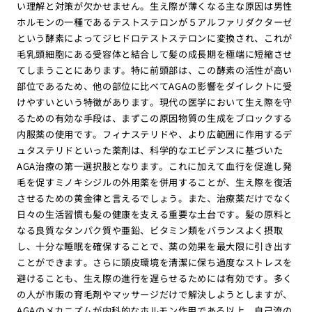
い理解と対策が欠かせません。生え際が薄くなる主な原因は男性
ホルモンの一種であるテストステロンが５アルファリダクターゼ
という酵素によってジヒドロテストステロンに変換され、これが
毛乳頭細胞にある受容体と結合して髪の成長期を極端に短縮させ
てしまうことにあります。特に前頭部は、この酵素の活性が高い
部位であるため、他の部位に比べてAGAの影響をダイレクトに受
けやすいという特徴があります。現代の医学において生え際を守
るための有効な手段は、まずこの原因物質の生成をブロックする
内服薬の使用です。フィナステリドや、より広範囲に作用するデ
ュタステリドといった薬剤は、科学的なエビデンスに基づいた
AGA治療の第一選択肢となります。これに加えて血行を促進し発
毛を促すミノキシジルの外用薬を併用することが、生え際を復活
させるための黄金律と言えるでしょう。また、治療薬だけでなく
日々の生活習慣も髪の健康を支える重要な土台です。髪の原料と
なる良質なタンパク質や亜鉛、ビタミン類をバランスよく摂取
し、十分な睡眠を確保することで、薬の効果を最大限に引き出す
ことができます。さらに頭皮環境を清潔に保ち過度なストレスを
避けることも、生え際の進行を遅らせるためには有効です。多く
の人が市販の育毛剤やマッサージだけで解決しようとしますが、
AGAのメカニズムが内科的なホルモン作用である以上、自己流の